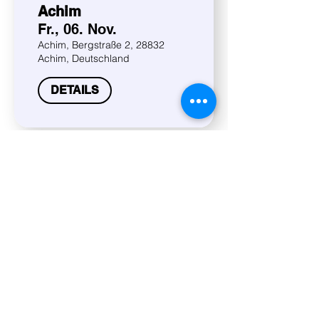
Achim
Fr., 06. Nov.
Achim, Bergstraße 2, 28832
Achim, Deutschland
DETAILS
TREETS@Warenanna
hme FAUST
Fr., 20. Nov.
FAUST Hannover
(Warenannahme), Zur
Bettfedernfabrik 3, 30451
Hannover, Deutschland
DETAILS