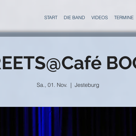
START
DIE BAND
VIDEOS
TERMINE
REETS@Café BO
Sa., 01. Nov.
  |  
Jesteburg